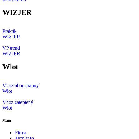
WIZJER
Praktik
WIZJER
VP trend
WIZJER
Wlot
Vhoz oboustranný
Wlot
Vhoz zateplený
Wlot
Menu
Firma
Tech-info