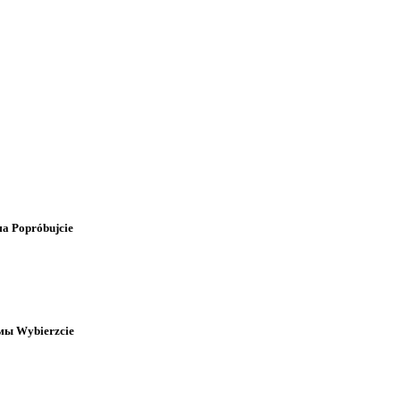
ма
Popróbujcie
ммы
Wybierzcie