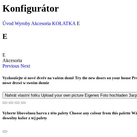
Konfigurátor
Úvod
Wyroby
Akcesoria
KOŁATKA
E
E
E
Akcesoria
Previous
Next
Vyzkoušejte si nové dveře na vašem domě
Try the new doors on your house
Pr
nowe drzwi w swoim domie
Nahrát vlastní fotku
Upload your own picture
Eigenes Foto hochladen
Заг
Vyberte libovolnou barvu z této palety
Choose any colour from this palette
Wäh
dowolny kolor z tej palety