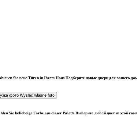
obieren Sie neue Türen in Ihrem Haus
Подберите новые двери для вашего до
рузка фото
Wysłać własne foto
len Sie beliebeige Farbe aus dieser Palette
Bыберите любой цвет из этой га