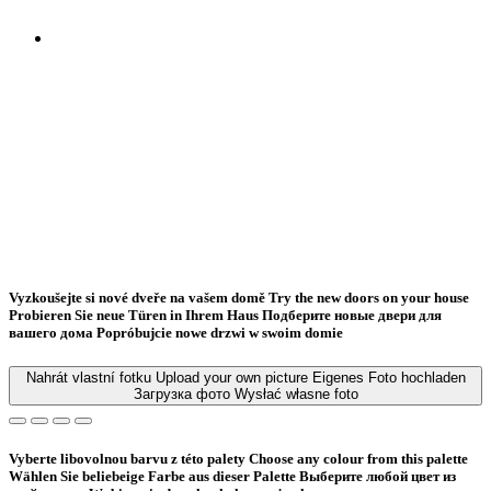
Vyzkoušejte si nové dveře na vašem domě
Try the new doors on your house
Probieren Sie neue Türen in Ihrem Haus
Подберите новые двери для
вашего дома
Popróbujcie nowe drzwi w swoim domie
Nahrát vlastní fotku
Upload your own picture
Eigenes Foto hochladen
Загрузка фото
Wysłać własne foto
Vyberte libovolnou barvu z této palety
Choose any colour from this palette
Wählen Sie beliebeige Farbe aus dieser Palette
Bыберите любой цвет из