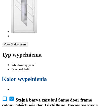
Powrót do galerii
Typ wypełnienia
Wbudowany panel
Panel nakładki
Kolor wypełnienia
Stejná barva zárubní
Same door frame
colour
Gleich wie der Türfüllung
Такой же как у