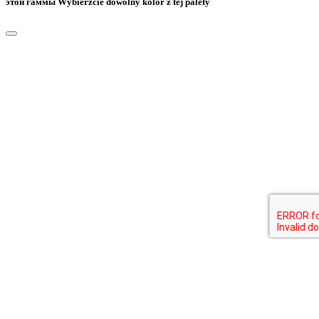
этой гаммы
Wybierzcie dowolny kolor z tej palety
Menu
Firma
Tech-info