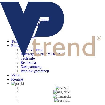
Menu
Główna
Wyroby
Nowoczesne drzwi
Klasyczne drzwi
Seria 800
Creative
Akcesoria
Tech-info
Firma
Firma VP trend
Dlaczego wybrać VP trend ?
Tech-info
Realizacja
Nasi partnerzy
Warunki gwarancji
Video
Kontakt