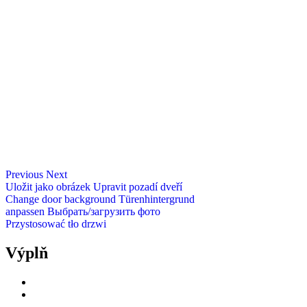
Previous
Next
Uložit jako obrázek
Upravit pozadí dveří
Change door background
Türenhintergrund
anpassen
Выбрать/загрузить фото
Przystosować tło drzwi
Výplň