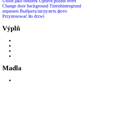
Uložit jako obrázek
Upravit pozadí dveří
Change door background
Türenhintergrund
anpassen
Выбрать/загрузить фото
Przystosować tło drzwi
Výplň
Madla