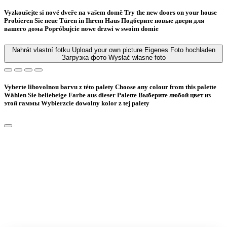
Vyzkoušejte si nové dveře na vašem domě
Try the new doors on your house
Probieren Sie neue Türen in Ihrem Haus
Подберите новые двери для
вашего дома
Popróbujcie nowe drzwi w swoim domie
Nahrát vlastní fotku
Upload your own picture
Eigenes Foto hochladen
Загрузка фото
Wysłać własne foto
Vyberte libovolnou barvu z této palety
Choose any colour from this palette
Wählen Sie beliebeige Farbe aus dieser Palette
Bыберите любой цвет из
этой гаммы
Wybierzcie dowolny kolor z tej palety