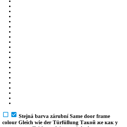
Stejná barva zárubní
Same door frame
colour
Gleich wie der Türfüllung
Такой же как у