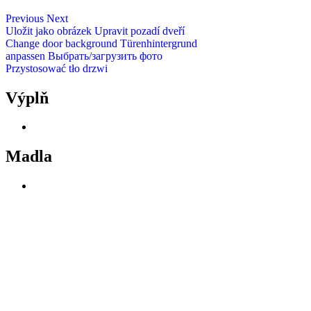
Previous
Next
Uložit jako obrázek
Upravit pozadí dveří
Change door background
Türenhintergrund
anpassen
Выбрать/загрузить фото
Przystosować tło drzwi
Výplň
Madla