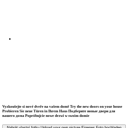
Vyzkoušejte si nové dveře na vašem domě
Try the new doors on your house
Probieren Sie neue Türen in Ihrem Haus
Подберите новые двери для
вашего дома
Popróbujcie nowe drzwi w swoim domie
Nahrát vlastní fotku
Upload your own picture
Eigenes Foto hochladen