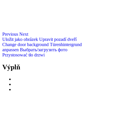
Previous
Next
Uložit jako obrázek
Upravit pozadí dveří
Change door background
Türenhintergrund
anpassen
Выбрать/загрузить фото
Przystosować tło drzwi
Výplň