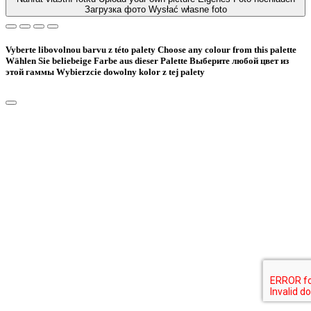
Загрузка фото
Wysłać własne foto
Vyberte libovolnou barvu z této palety
Choose any colour from this palette
Wählen Sie beliebeige Farbe aus dieser Palette
Bыберите любой цвет из
этой гаммы
Wybierzcie dowolny kolor z tej palety