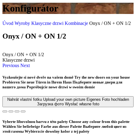
Konfigurátor
Úvod
Wyroby
Klasyczne drzwi
Kombinacje
Onyx / ON + ON 1/2
Onyx / ON + ON 1/2
Onyx / ON + ON 1/2
Klasyczne drzwi
Previous
Next
Vyzkoušejte si nové dveře na vašem domě
Try the new doors on your house
Probieren Sie neue Türen in Ihrem Haus
Подберите новые двери для
вашего дома
Popróbujcie nowe drzwi w swoim domie
Nahrát vlastní fotku
Upload your own picture
Eigenes Foto hochladen
Загрузка фото
Wysłać własne foto
Vyberte libovolnou barvu z této palety
Choose any colour from this palette
Wählen Sie beliebeige Farbe aus dieser Palette
Bыберите любой цвет из
этой гаммы
Wybierzcie dowolny kolor z tej palety