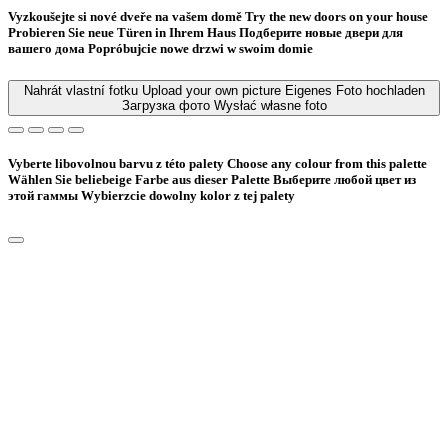
Vyzkoušejte si nové dveře na vašem domě
Try the new doors on your house
Probieren Sie neue Türen in Ihrem Haus
Подберите новые двери для
вашего дома
Popróbujcie nowe drzwi w swoim domie
Nahrát vlastní fotku
Upload your own picture
Eigenes Foto hochladen
Загрузка фото
Wysłać własne foto
Vyberte libovolnou barvu z této palety
Choose any colour from this palette
Wählen Sie beliebeige Farbe aus dieser Palette
Bыберите любой цвет из
этой гаммы
Wybierzcie dowolny kolor z tej palety