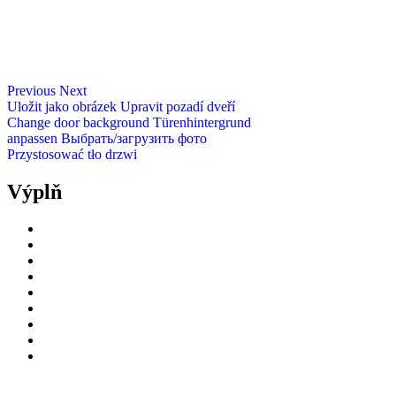
Previous
Next
Uložit jako obrázek
Upravit pozadí dveří
Change door background
Türenhintergrund
anpassen
Выбрать/загрузить фото
Przystosować tło drzwi
Výplň