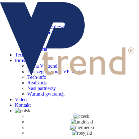
Menu
Główna
Wyroby
Nowoczesne drzwi
Klasyczne drzwi
Seria 800
Creative
Akcesoria
Tech-info
Firma
Firma VP trend
Dlaczego wybrać VP trend ?
Tech-info
Realizacja
Nasi partnerzy
Warunki gwarancji
Video
Kontakt