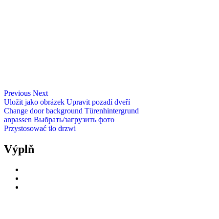
Previous
Next
Uložit jako obrázek
Upravit pozadí dveří
Change door background
Türenhintergrund
anpassen
Выбрать/загрузить фото
Przystosować tło drzwi
Výplň