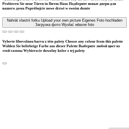
Probieren Sie neue Türen in Ihrem Haus
Подберите новые двери для
вашего дома
Popróbujcie nowe drzwi w swoim domie
Nahrát vlastní fotku
Upload your own picture
Eigenes Foto hochladen
Загрузка фото
Wysłać własne foto
Vyberte libovolnou barvu z této palety
Choose any colour from this palette
Wählen Sie beliebeige Farbe aus dieser Palette
Bыберите любой цвет из
этой гаммы
Wybierzcie dowolny kolor z tej palety