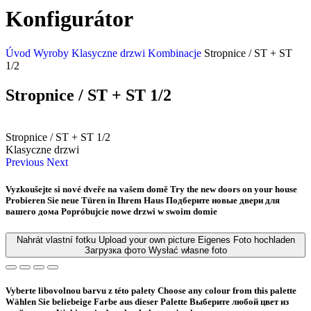
Konfigurátor
Úvod
Wyroby
Klasyczne drzwi
Kombinacje
Stropnice / ST + ST
1/2
Stropnice / ST + ST 1/2
Stropnice / ST + ST 1/2
Klasyczne drzwi
Previous
Next
Vyzkoušejte si nové dveře na vašem domě
Try the new doors on your house
Probieren Sie neue Türen in Ihrem Haus
Подберите новые двери для
вашего дома
Popróbujcie nowe drzwi w swoim domie
Nahrát vlastní fotku
Upload your own picture
Eigenes Foto hochladen
Загрузка фото
Wysłać własne foto
Vyberte libovolnou barvu z této palety
Choose any colour from this palette
Wählen Sie beliebeige Farbe aus dieser Palette
Bыберите любой цвет из