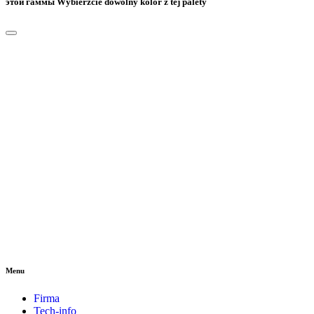
этой гаммы
Wybierzcie dowolny kolor z tej palety
Menu
Firma
Tech-info