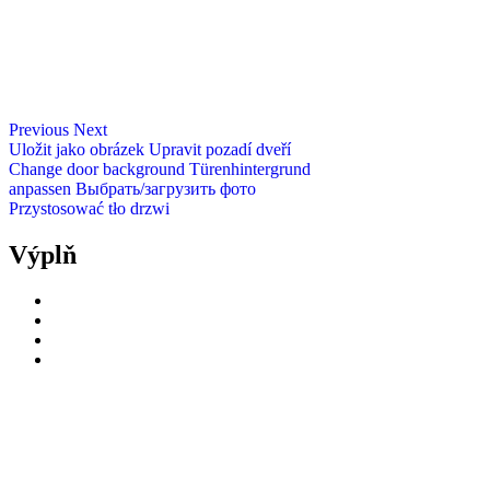
Previous
Next
Uložit jako obrázek
Upravit pozadí dveří
Change door background
Türenhintergrund
anpassen
Выбрать/загрузить фото
Przystosować tło drzwi
Výplň