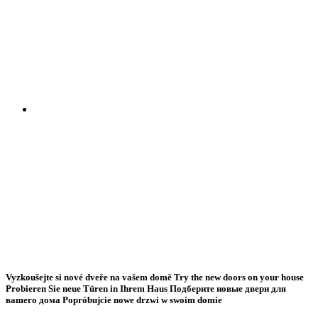
Vyzkoušejte si nové dveře na vašem domě
Try the new doors on your house
Probieren Sie neue Türen in Ihrem Haus
Подберите новые двери для
вашего дома
Popróbujcie nowe drzwi w swoim domie