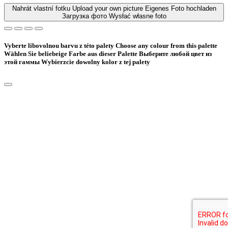
Nahrát vlastní fotku
Upload your own picture
Eigenes Foto hochladen
Загрузка фото
Wysłać własne foto
Vyberte libovolnou barvu z této palety
Choose any colour from this palette
Wählen Sie beliebeige Farbe aus dieser Palette
Bыберите любой цвет из
этой гаммы
Wybierzcie dowolny kolor z tej palety